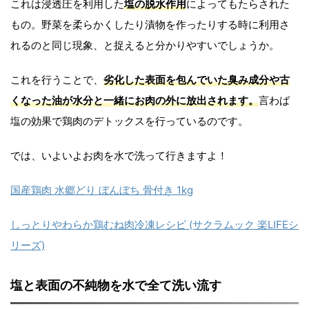
これは浸透圧を利用した
塩の脱水作用
によってもたらされた
もの。野菜を柔らかくしたり漬物を作ったりする時に利用さ
れるのと同じ現象、と捉えると分かりやすいでしょうか。
これを行うことで、
劣化した表面を包んでいた臭み成分や古
くなった油が水分と一緒にお肉の外に放出されます。
言わば
塩の効果で鶏肉のデトックスを行っているのです。
では、いよいよお肉を水で洗って行きますよ！
国産鶏肉 水郷どり ぼんぼち 骨付き 1kg
しっとりやわらか鶏むね肉冷凍レシピ (サクラムック 楽LIFEシ
リーズ)
塩と表面の不純物を水で全て洗い流す