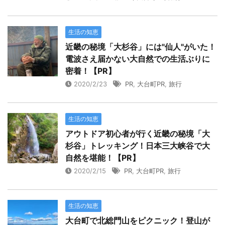
生活の知恵
近畿の秘境「大杉谷」には"仙人"がいた！
電波さえ届かない大自然での生活ぶりに
密着！【PR】
2020/2/23
PR
,
大台町PR
,
旅行
生活の知恵
アウトドア初心者が行く近畿の秘境「大
杉谷」トレッキング！日本三大峡谷で大
自然を堪能！【PR】
2020/2/15
PR
,
大台町PR
,
旅行
生活の知恵
大台町で北総門山をピクニック！登山が