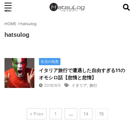
HOME
>
hatsulog
hatsulog
生活の知恵
イタリア旅行で遭遇した自由すぎる11の
オモシロ話【怠惰と怠惰】
2018/9/5
イタリア
,
旅行
« Prev
1
…
14
15